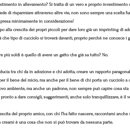
timento in allevamento? Si tratta di un vero e proprio investimento ch
e di risparmiare attraverso altre vie, non sono sempre una scelta furb
 presa minimamente in considerazione!
po alla crescita dei propri piccoli per dare loro già un imprinting di a
ià che tipo di cucciolo si troverà davanti, proprio perché ne conosce i 
e più soldi è quello di avere un gatto che già sa tutto? No.
fiducia tra chi da in adozione e chi adotta, creare un rapporto paragona
er il bene del micio, ma anche per il bene di chi porta un cucciolo a c
nuovo ambiente, ma anche un padrone, non sempre può capire cosa sta 
onto a dare consigli, suggerimenti, anche solo tranquillizzare, è il v
rescita del proprio amico, con chi l’ha fatto nascere, raccontarsi anche
a crearsi è una cosa che non si può trovare da nessuna parte.