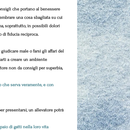
consigli che portano al benessere
 sembrare una cosa sbagliata su cui
a, soprattutto, in possibili dolori
 di fiducia reciproca.
iudicare male o farsi gli affari del
tarti a creare un ambiente
atore non da consigli per superbia,
nso che serva veramente, e con
r presentarsi, un allevatore potrà
io di gatti nella loro vita