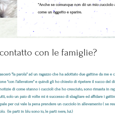
*Anche se comunque non dò un mio cucciolo a c
come un oggetto e sparire.
 contatto con le famiglie?
scerò ''la parola'' ad un ragazzo che ha adottato due gattine da me e
ne ''con l'allevatore'' e quindi gli ho chiesto di ripetere il succo del 
otizie di come stanno i cuccioli che ho cresciuto, sono rimasta in rap
utti, solo un paio di volte mi è successo di sbagliare ed affidare i gatt
ipale per cui vale la pena prendere un cucciolo in allevamento ( se res
lo. (le parti in blu sono io, le parti nere, lui.)