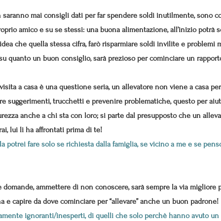
n saranno mai consigli dati per far spendere soldi inutilmente, sono 
proprio amico e su se stessi: una buona alimentazione, all’inizio potrà
idea che quella stessa cifra, farò risparmiare soldi invilite e problemi m
e su quanto un buon consiglio, sarà prezioso per cominciare un rapporto
 visita a casa è una questione seria, un allevatore non viene a casa per g
are suggerimenti, trucchetti e prevenire problematiche, questo per aiu
urezza anche a chi sta con loro; si parte dal presupposto che un allev
, lui li ha affrontati prima di te!
 la potrei fare solo se richiesta dalla famiglia, se vicino a me e se pe
re domande, ammettere di non conoscere, sarà sempre la via migliore pe
na e capire da dove cominciare per “allevare” anche un buon padrone!
ente ignoranti/inesperti, di quelli che solo perchè hanno avuto un pa