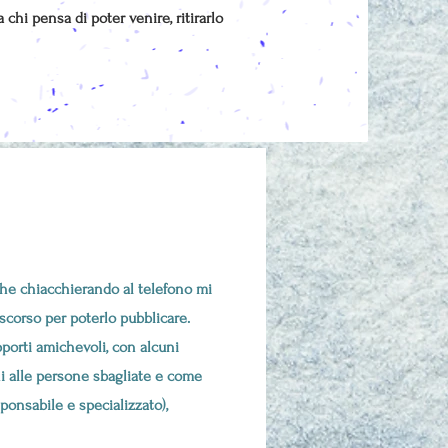
hi pensa di poter venire, ritirarlo
 che chiacchierando al telefono mi
discorso per poterlo pubblicare.
porti amichevoli, con alcuni
ini alle persone sbagliate e come
ponsabile e specializzato),