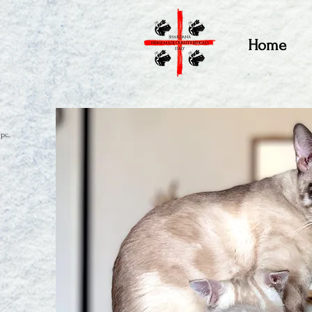
Home
 pc.